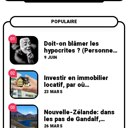
POPULAIRE
01
Doit-on blâmer les
hypocrites ? (Personne
peu sincère)
9 JUIN
02
Investir en immobilier
locatif, par où
commencer ?
23 MARS
03
Nouvelle-Zélande: dans
les pas de Gandalf,
Frodon et Bilbon
26 MARS