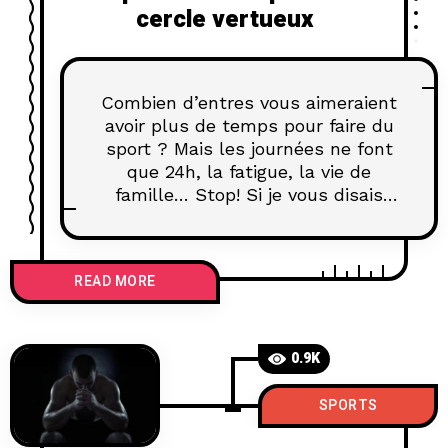
cercle vertueux
Combien d’entres vous aimeraient
avoir plus de temps pour faire du
sport ? Mais les journées ne font
que 24h, la fatigue, la vie de
famille… Stop! Si je vous disais
qu’il est possible de faire du sport
sur votre lieu de travail pendant la
pause méridienne… En effet, de
READ MORE
plus en plus d’entreprises
reconnaissent
0.9K
SPORTS