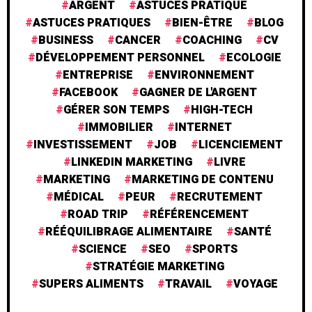
ARGENT
ASTUCES PRATIQUE
ASTUCES PRATIQUES
BIEN-ÊTRE
BLOG
BUSINESS
CANCER
COACHING
CV
DÉVELOPPEMENT PERSONNEL
ECOLOGIE
ENTREPRISE
ENVIRONNEMENT
FACEBOOK
GAGNER DE L'ARGENT
GÉRER SON TEMPS
HIGH-TECH
IMMOBILIER
INTERNET
INVESTISSEMENT
JOB
LICENCIEMENT
LINKEDIN MARKETING
LIVRE
MARKETING
MARKETING DE CONTENU
MÉDICAL
PEUR
RECRUTEMENT
ROAD TRIP
RÉFÉRENCEMENT
RÉÉQUILIBRAGE ALIMENTAIRE
SANTÉ
SCIENCE
SEO
SPORTS
STRATÉGIE MARKETING
SUPERS ALIMENTS
TRAVAIL
VOYAGE