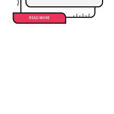
La plaque sur le mur
d’angle indique les dates
de naissance et de mort
READ MORE
du poète, dates qui sont
pour moi autant de
prétextes à la rêverie…
Victor Hugo est donc né