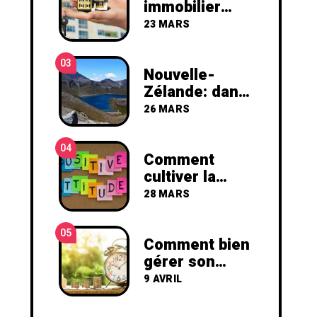
immobilier
locatif, par où
23 MARS
commencer ?
03
Nouvelle-
Zélande: dans
les pas de
26 MARS
Gandalf,
Frodon et
04
Bilbon
Comment
cultiver la
positive
28 MARS
attitude ?
05
Comment bien
gérer son
temps
9 AVRIL