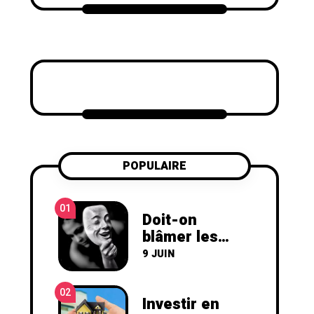
POPULAIRE
01
Doit-on
blâmer les
hypocrites ?
9 JUIN
(Personne peu
sincère)
02
Investir en