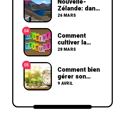
Nouvelle-
Zélande: dans
les pas de
26 MARS
Gandalf,
Frodon et
04
Bilbon
Comment
cultiver la
positive
28 MARS
attitude ?
05
Comment bien
gérer son
temps
9 AVRIL