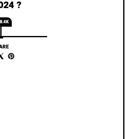
024 ?
8.4K
ARE