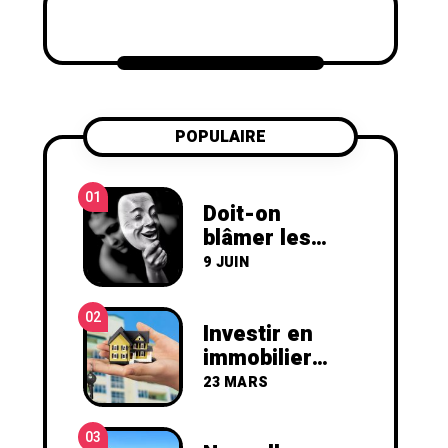
POPULAIRE
01
Doit-on
blâmer les
hypocrites ?
9 JUIN
(Personne peu
sincère)
02
Investir en
immobilier
locatif, par où
23 MARS
commencer ?
03